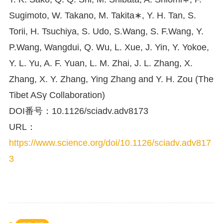
Sugimoto, W. Takano, M. Takita∗, Y. H. Tan, S.
Torii, H. Tsuchiya, S. Udo, S.Wang, S. F.Wang, Y.
P.Wang, Wangdui, Q. Wu, L. Xue, J. Yin, Y. Yokoe,
Y. L. Yu, A. F. Yuan, L. M. Zhai, J. L. Zhang, X.
Zhang, X. Y. Zhang, Ying Zhang and Y. H. Zou (The
Tibet ASγ Collaboration)
DOI番号：10.1126/sciadv.adv8173
URL：
https://www.science.org/doi/10.1126/sciadv.adv817
3