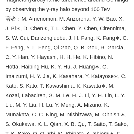
by observing the γ-ray halo beyond 100 TeV
著者：M. Amenomori, M. Anzorena, Y. W. Bao, X.
J. Bi∗, D. Chen∗, T. L. Chen, Y. Chen, Cirennima,
S. W. Cui, Danzengluobu, J. H. Fang, K. Fang∗, C.
F. Feng, Y. L. Feng, Qi Gao, Q. B. Gou, R. Garcia,
C. Y. Han, Y. Hayashi, H. H. He, K. Hibino, N.
Hotta, Haibing Hu, K. Y. Hu, J. Huang∗, G.
Imaizumi, H. Y. Jia, K. Kasahara, Y. Katayose∗, C.
Kato, S. Kato, T. Kawashima, K. Kawata∗, M.
Kozai, Labaciren, G. M. Le, H. J. Li, Y. H. Lin, L. Y.
Liu, M. Y. Liu, H. Lu, Y. Meng, A. Mizuno, K.
Munakata, C. C. Ning, M. Nishizawa, M. Ohnishi∗,
S. Okukawa, X. L. Qian, X. B. Qu, T. Saito, T. Sako,
T. K. Sako, Q. Q. Shi, M. Shibata, A. Shiomi∗, F.