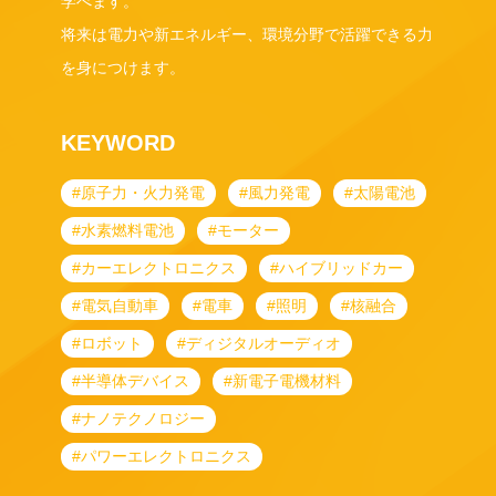
学べます。
将来は電力や新エネルギー、環境分野で活躍できる力
を身につけます。
KEYWORD
#原子力・火力発電
#風力発電
#太陽電池
#水素燃料電池
#モーター
#カーエレクトロニクス
#ハイブリッドカー
#電気自動車
#電車
#照明
#核融合
#ロボット
#ディジタルオーディオ
#半導体デバイス
#新電子電機材料
#ナノテクノロジー
#パワーエレクトロニクス