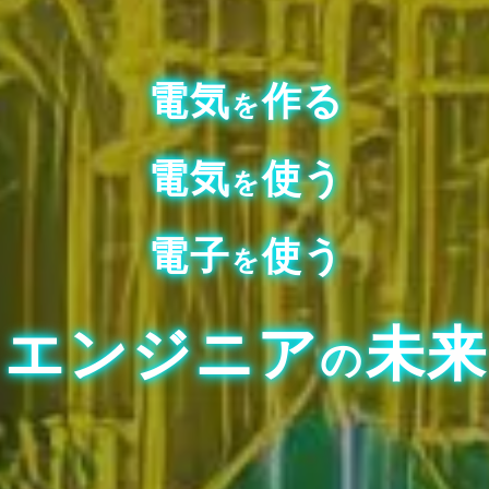
電
気
作
る
を
電
気
使
う
を
電
子
使
う
を
エ
ン
ジ
ニ
ア
未
の