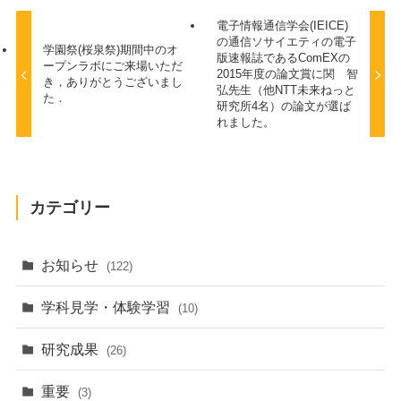
電子情報通信学会(IEICE)
の通信ソサイエティの電子
学園祭(桜泉祭)期間中のオ
版速報誌であるComEXの
ープンラボにご来場いただ
2015年度の論文賞に関 智
き，ありがとうございまし
弘先生（他NTT未来ねっと
た．
研究所4名）の論文が選ば
れました。
カテゴリー
お知らせ
(122)
学科見学・体験学習
(10)
研究成果
(26)
重要
(3)