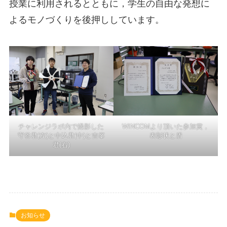
授業に利用されるとともに，学生の自由な発想に
よるモノづくりを後押ししています。
チャレンジラボ内で撮影した
WINCOMより頂いた参加賞，
守谷君(左)と中込君(中)と吉峯
表彰状と盾
君(右)
お知らせ