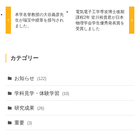
電気電子工学専攻博士後期
本学名誉教授の大谷義彦先
課程2年 皆川裕貴君が日本
生が瑞宝中綬章を授与され
物理学会学生優秀発表賞を
ました。
受賞しました
カテゴリー
お知らせ
(122)
学科見学・体験学習
(10)
研究成果
(26)
重要
(3)