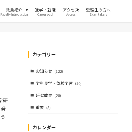
教員紹介
進学・就職
アクセス
受験生の方へ
Faculty Introduction
Career path
Access
Exam takers
カテゴリー
お知らせ
(122)
学科見学・体験学習
(10)
研究成果
(26)
学研
重要
(3)
 発
とう
カレンダー