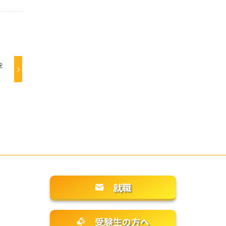
を
就職
受験生の方へ